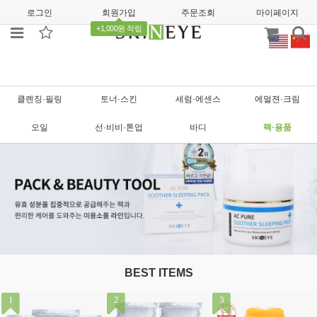
로그인
회원가입
주문조회
마이페이지
+1,000원 적립
클렌징·필링
토너·스킨
세럼·에센스
에멀젼·크림
오일
선·비비·톤업
바디
팩·용품
BEST ITEMS
1
2
3