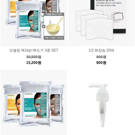
모델링 팩1kg+팩도구 3종 SET
1/2 화장솜 20매
30,500원
800원
15,200원
800원