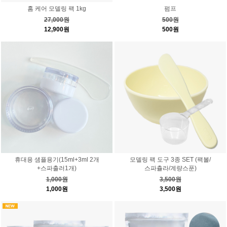
홈 케어 모델링 팩 1kg
펌프
27,000원
500원
12,900원
500원
휴대용 샘플용기(15ml+3ml 2개
모델링 팩 도구 3종 SET (팩볼/
+스파출러1개)
스파츌라/계량스푼)
1,000원
3,500원
1,000원
3,500원