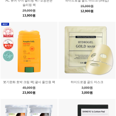
AC 퓨어 수더 슬리핑 팩 / 모공쫀쫀
하이드로겔 골드 마스크 (5매입)
슬리핑 팩
15,000원
29,000원
12,900원
13,900원
붓기완화 호박 크림 팩| 괄사 올인원 팩
하이드로겔 골드 마스크
45,000원
3,000원
23,900원
3,000원