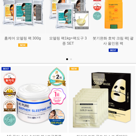
홈케어 모델링 팩 300g
모델링 팩1kg+팩도구 3
붓기완화 호박 크림 팩| 괄
종 SET
사 올인원 팩