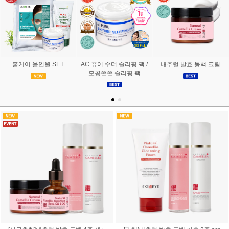
홈케어 올인원 SET
AC 퓨어 수더 슬리핑 팩 /
내추럴 발효 동백 크림
모공쫀쫀 슬리핑 팩