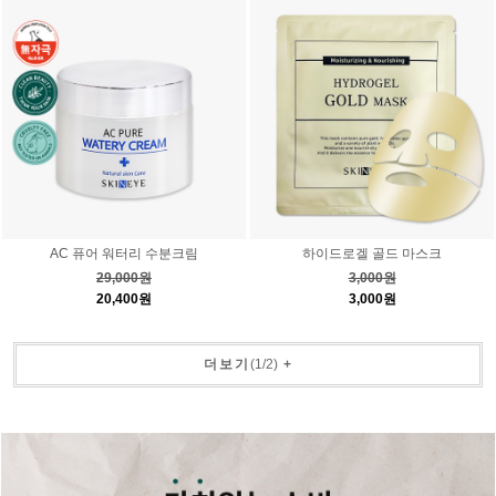
AC 퓨어 워터리 수분크림
하이드로겔 골드 마스크
29,000원
3,000원
20,400원
3,000원
더보기
(
1
/
2
)
+