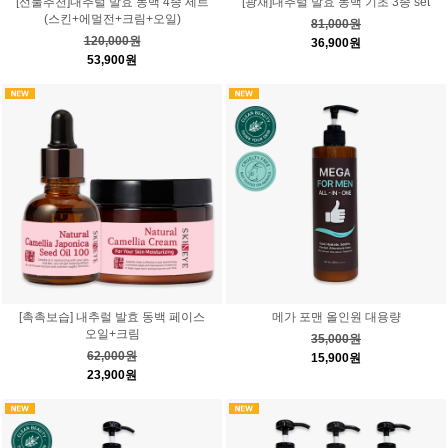
[선물추천]내추럴 발효 동백 4종 세트
[광채]내추럴 발효 동백 기초 3종 set
(스킨+에멀전+크림+오일)
81,000원
120,000원
36,900원
53,900원
[촉촉보습] 내추럴 발효 동백 페이스
메가 포맨 올인원 대용량
오일+크림
35,000원
62,000원
15,900원
23,900원