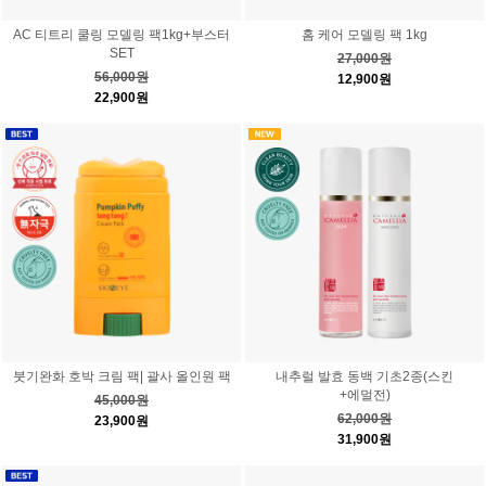
AC 티트리 쿨링 모델링 팩1kg+부스터
홈 케어 모델링 팩 1kg
SET
27,000원
56,000원
12,900원
22,900원
붓기완화 호박 크림 팩| 괄사 올인원 팩
내추럴 발효 동백 기초2종(스킨
+에멀전)
45,000원
62,000원
23,900원
31,900원