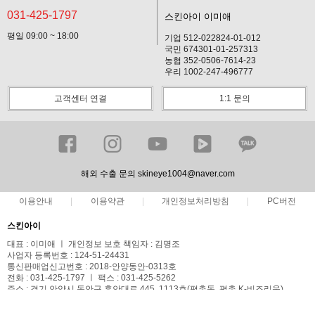
031-425-1797
스킨아이 이미애
평일 09:00 ~ 18:00
기업 512-022824-01-012
국민 674301-01-257313
농협 352-0506-7614-23
우리 1002-247-496777
고객센터 연결
1:1 문의
해외 수출 문의 skineye1004@naver.com
이용안내
이용약관
개인정보처리방침
PC버전
스킨아이
대표 : 이미애 ㅣ 개인정보 보호 책임자 : 김명조
사업자 등록번호 : 124-51-24431
통신판매업신고번호 : 2018-안양동안-0313호
전화 : 031-425-1797 ㅣ 팩스 : 031-425-5262
주소 : 경기 안양시 동안구 흥안대로 445, 1113호(평촌동, 평촌 K-비즈리움)
COPYRIGHT(C)스킨아이 ALL RIGHTS RESERVED.