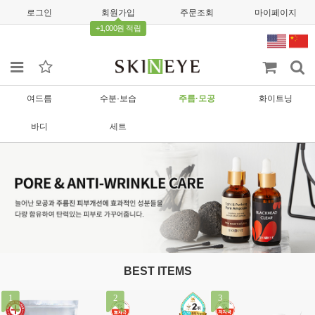
로그인
회원가입
주문조회
마이페이지
+1,000원 적립
여드름
수분·보습
주름·모공
화이트닝
바디
세트
BEST ITEMS
1
2
3