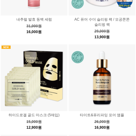
내추럴 발효 동백 세럼
AC 퓨어 수더 슬리핑 팩 / 모공쫀쫀
슬리핑 팩
31,000원
29,000원
16,000원
13,900원
하이드로겔 골드 마스크 (5매입)
타이트&퓨리파잉 포어 앰플
15,000원
26,000원
12,900원
16,900원