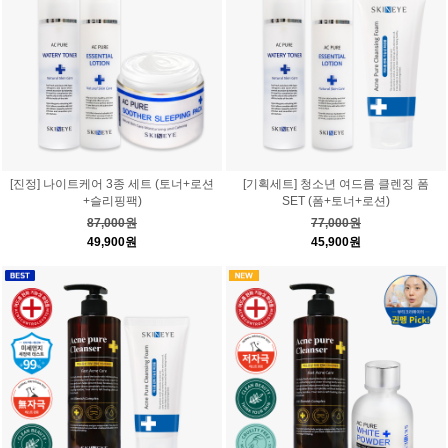
[진정] 나이트케어 3종 세트 (토너+로션
[기획세트] 청소년 여드름 클렌징 폼
+슬리핑팩)
SET (폼+토너+로션)
87,000원
77,000원
49,900원
45,900원