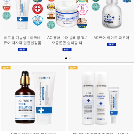
여드름 기능성ㅣ아크네
AC 퓨어 수더 슬리핑 팩 /
AC퓨어 화이트 파우더
퓨어 저자극 딥클렌징폼
모공쫀쫀 슬리핑 팩