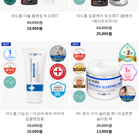
여드름 더블 클렌징 듀오SET
여드름 집중케어 듀오SET (클렌저
+화이트파우더)
60,000원
64,000원
19,900원
25,900원
여드름 기능성ㅣ아크네 퓨어 저자극
AC 퓨어 수더 슬리핑 팩 / 모공쫀쫀
딥클렌징폼
슬리핑 팩
19,000원
29,000원
10,000원
13,900원