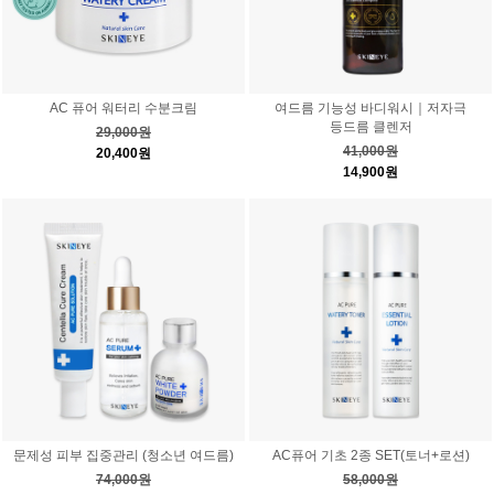
AC 퓨어 워터리 수분크림
여드름 기능성 바디워시｜저자극
등드름 클렌저
29,000원
41,000원
20,400원
14,900원
문제성 피부 집중관리 (청소년 여드름)
AC퓨어 기초 2종 SET(토너+로션)
74,000원
58,000원