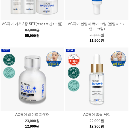
AC퓨어 기초 3종 SET(토너+로션+크림)
AC퓨어 센텔라 큐어 크림 (센텔라스카
연고 크림)
87,000원
29,000원
55,900원
11,900원
AC퓨어 화이트 파우더
AC퓨어 좁쌀 세럼
23,000원
22,000원
12,900원
12,900원