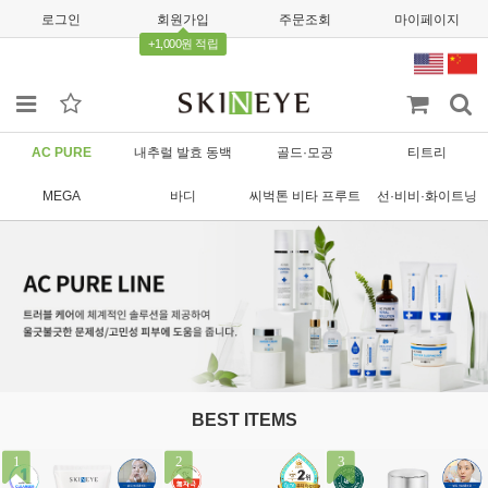
로그인
회원가입
주문조회
마이페이지
+1,000원 적립
AC PURE
내추럴 발효 동백
골드·모공
티트리
MEGA
바디
씨벅톤 비타 프루트
선·비비·화이트닝
BEST ITEMS
1
2
3