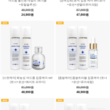
여드름 올인원 데일리 SET(폼
[장벽강화] 흔적 집중 케어 set (토너
+토탈솔루션)
+로션+센텔라큐어크림)
48,000원
87,000원
24,900원
47,900원
[스팟케어] 화농성 여드름 집중케어 set
[좁쌀케어] 좁쌀트러블 집중케어 (토너
(토너+로션+화이트 파우더)
+로션+퓨어세럼)
81,000원
80,000원
48,900원
48,900원