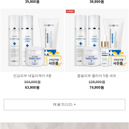
35,900원
39,900원
민감피부 데일리케어 4종
좁쌀피부 클리어 5종 세트
104,000원
128,000원
63,900원
74,900원
더보기
(
1
/
2
)
+