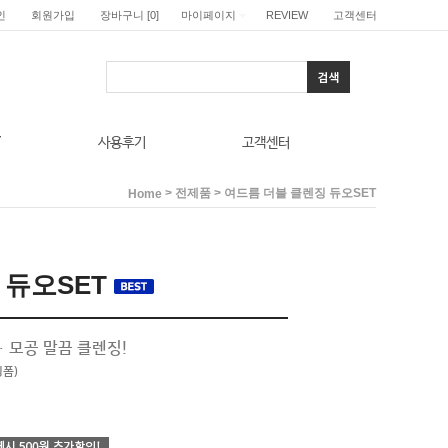
인
회원가입
장바구니
[
0
]
마이페이지
REVIEW
고객센터
T
사용후기
고객센터
>
> 여드름 더블 클렌징 듀오SET
전제품
Home
 듀오SET
모공 말끔 클렌징!
징폼)