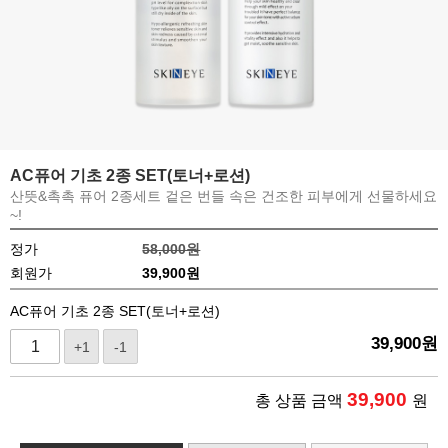
AC퓨어 기초 2종 SET(토너+로션)
산뜻&촉촉 퓨어 2종세트 겉은 번들 속은 건조한 피부에게 선물하세요
~!
정가
58,000원
회원가
39,900
원
AC퓨어 기초 2종 SET(토너+로션)
39,900
원
+1
-1
39,900
총 상품 금액
원