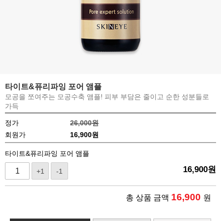
타이트&퓨리파잉 포어 앰플
모공을 쪼여주는 모공수축 앰플! 피부 부담은 줄이고 순한 성분들로
가득
정가
26,000원
회원가
16,900
원
타이트&퓨리파잉 포어 앰플
16,900
원
+1
-1
16,900
총 상품 금액
원