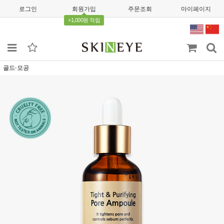
로그인
회원가입
주문조회
마이페이지
+1,000원 적립
골드·모공