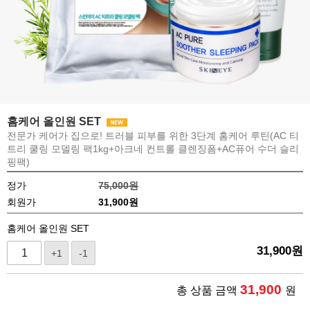
홈케어 올인원 SET
전문가 케어가 집으로! 트러블 피부를 위한 3단계 홈케어 루틴(AC 티
트리 쿨링 모델링 팩1kg+아크네 컨트롤 클렌징폼+AC퓨어 수더 슬리
핑팩)
정가
75,000원
회원가
31,900
원
홈케어 올인원 SET
31,900
원
+1
-1
31,900
총 상품 금액
원